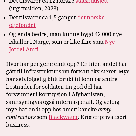
Det tilsvarer ca 12 norske
statsbudsjett
(utgiftssiden, 2023)
Det tilsvarer ca 1,5 ganger
det norske
oljefondet
Og enda bedre, man kunne bygd 42 000 nye
ishaller i Norge, som er like fine som
Nye
Jordal Amfi
Hvor har pengene endt opp? En liten andel har
gått til infrastruktur som fortsatt eksisterer. Mye
har selvfølgelig blitt brukt til lønn og andre
kostnader for soldater. En god del har
forsvunnet i korrupsjon i Afghanistan,
sannsynligvis også internasjonalt. Og veldig
mye har endt opp hos amerikanske
army
contractors
som
Blackwater
. Krig er privatisert
business.