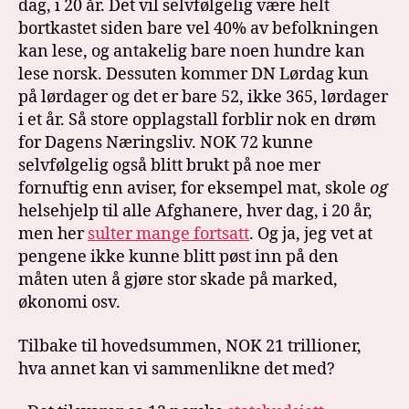
dag, i 20 år. Det vil selvfølgelig være helt
bortkastet siden bare vel 40% av befolkningen
kan lese, og antakelig bare noen hundre kan
lese norsk. Dessuten kommer DN Lørdag kun
på lørdager og det er bare 52, ikke 365, lørdager
i et år. Så store opplagstall forblir nok en drøm
for Dagens Næringsliv. NOK 72 kunne
selvfølgelig også blitt brukt på noe mer
fornuftig enn aviser, for eksempel mat, skole
og
helsehjelp til alle Afghanere, hver dag, i 20 år,
men her
sulter mange fortsatt
. Og ja, jeg vet at
pengene ikke kunne blitt pøst inn på den
måten uten å gjøre stor skade på marked,
økonomi osv.
Tilbake til hovedsummen, NOK 21 trillioner,
hva annet kan vi sammenlikne det med?