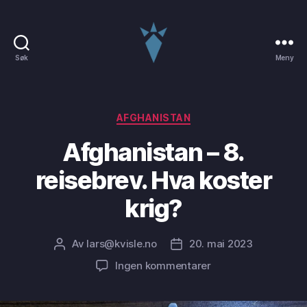
Søk
Meny
Lars
world
Kategorier
AFGHANISTAN
Afghanistan – 8.
reisebrev. Hva koster
krig?
Av
lars@kvisle.no
20. mai 2023
Innleggsforfatter
Publiseringsdato
til
Ingen kommentarer
Afghanistan
–